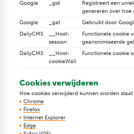
Google
_gid
Registreert een unie
genereren over hoe 
Google
_gat
Gebruikt door Google
DailyCMS
__Host-
Functionele cookie 
session
geanonimiseerde geb
DailyCMS
__Host-
Functionele cookie o
cookieWall
Cookies verwijderen
Hoe cookies verwijderd kunnen worden staat h
Chrome
Firefox
Internet Explorer
Edge
Safari (iOS)