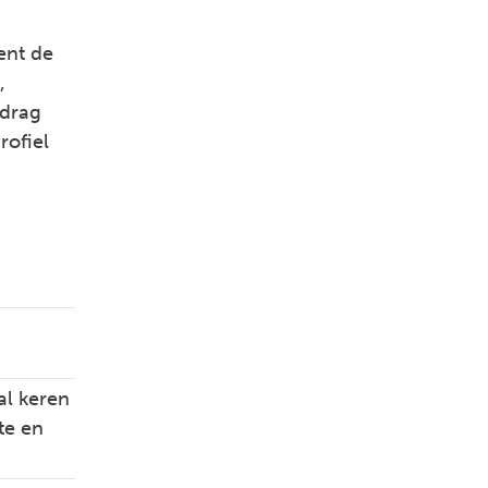
ent de
,
edrag
rofiel
al keren
te en