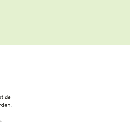
at de
rden.
s