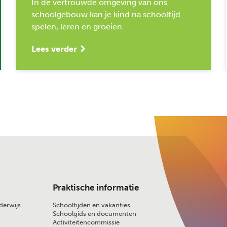
In de vertrouwde omgeving van ons
schoolgebouw kan je kind na schooltijd
spelen, leren en groeien.
Lees verder
Praktische informatie
derwijs
Schooltijden en vakanties
Schoolgids en documenten
Activiteitencommissie