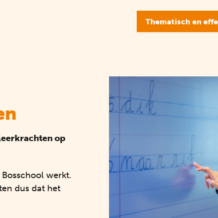
Thematisch en effe
en
leerkrachten op
& Bosschool werkt.
ten dus dat het