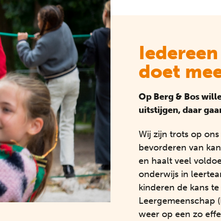
Iedereen
doet mee
Op Berg & Bos will
uitstijgen, daar ga
Wij zijn trots op on
bevorderen van kan
en haalt veel voldo
onderwijs in leertea
kinderen de kans te
Leergemeenschap (P
weer op een zo effe