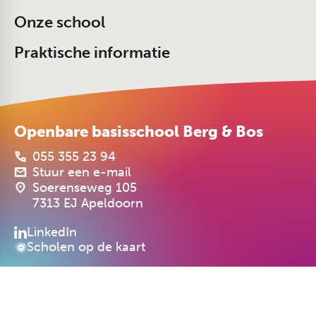
Onze school
Praktische informatie
Openbare basisschool Berg & Bos
055 355 23 94
Stuur een e-mail
Soerenseweg 105
7313 EJ Apeldoorn
LinkedIn
Scholen op de kaart
Cookiebeleid
Privacyverklaring
Realisatie: PRIMAIR Communicatie